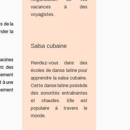
vacances à des
voyagistes.
s de la
nder la
Salsa cubaine
racines
Rendez-vous dans des
ant des
écoles de danse latine pour
idement
apprendre la salsa cubaine.
t à une
Cette danse latine possède
ppement
des sonorités entraînantes
et chaudes. Elle est
populaire à travers le
monde.