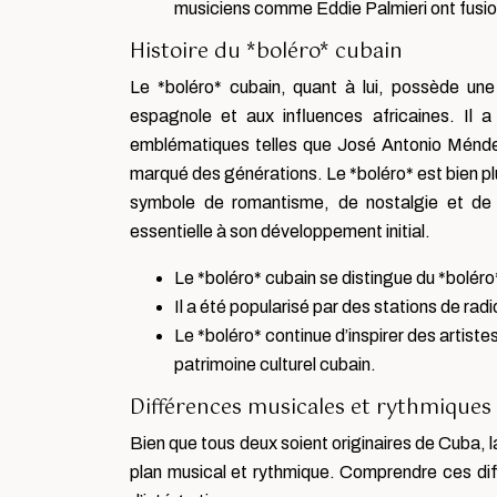
musiciens comme Eddie Palmieri ont fusio
Histoire du *boléro* cubain
Le *boléro* cubain, quant à lui, possède une 
espagnole et aux influences africaines. Il 
emblématiques telles que José Antonio Méndez
marqué des générations. Le *boléro* est bien plu
symbole de romantisme, de nostalgie et de
essentielle à son développement initial.
Le *boléro* cubain se distingue du *bolér
Il a été popularisé par des stations de ra
Le *boléro* continue d’inspirer des artist
patrimoine culturel cubain.
Différences musicales et rythmiques
Bien que tous deux soient originaires de Cuba, l
plan musical et rythmique. Comprendre ces diffé