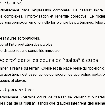
lle (danse)
turellement dans l’expression corporelle. La *salsa* invite
complexes, l’improvisation et l’énergie collective. Le *bolé
s, une connexion émotionnelle forte entre les partenaires, l’élég
 les figures acrobatiques.
el et l’interprétation des paroles.
rdination et une sensibilité musicale.
oléro* dans les cours de *salsa* à cuba
iner la réalité du terrain. Quelle est la place réelle du *boléro* d
e question, il est essentiel de considérer les approches pédag
sseurs et élèves.
s et perspectives
rablement. Certains cours de *salsa* se veulent « puristes
les pas de la *salsa*, tandis que d’autres intègrent des élém