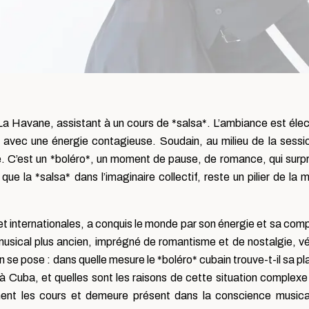
a Havane, assistant à un cours de *salsa*. L’ambiance est élec
 avec une énergie contagieuse. Soudain, au milieu de la sessi
re. C’est un *boléro*, un moment de pause, de romance, qui surp
ue la *salsa* dans l’imaginaire collectif, reste un pilier de la 
et internationales, a conquis le monde par son énergie et sa comp
 musical plus ancien, imprégné de romantisme et de nostalgie, vé
n se pose : dans quelle mesure le *boléro* cubain trouve-t-il sa pl
 à Cuba, et quelles sont les raisons de cette situation complexe 
ement les cours et demeure présent dans la conscience music