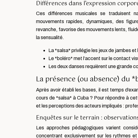
Différences dans l’expression corpore
Ces différences musicales se traduisent na
mouvements rapides, dynamiques, des figures 
revanche, favorise des mouvements lents, fluide
la sensualité.
La *salsa* privilégie les jeux de jambes et
Le *boléro* met l’accent sur le contact visu
Les deux danses requièrent une grande coo
La présence (ou absence) du *b
Après avoir établi les bases, il est temps d’exam
cours de *salsa* à Cuba ? Pour répondre à cett
et les perceptions des acteurs impliqués : profe
Enquêtes sur le terrain : observation
Les approches pédagogiques varient considé
concentrant exclusivement sur les rythmes et 