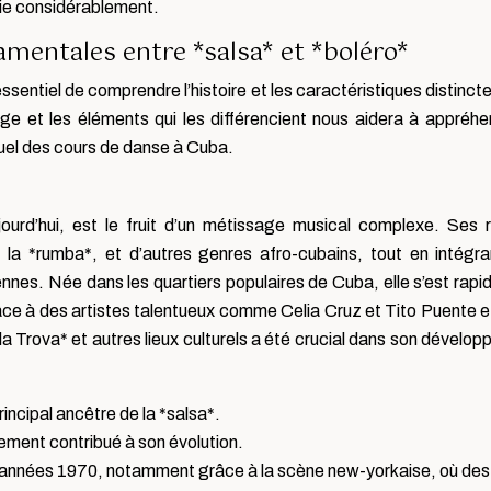
rie considérablement.
amentales entre *salsa* et *boléro*
ssentiel de comprendre l’histoire et les caractéristiques distincte
ge et les éléments qui les différencient nous aidera à appréhe
tuel des cours de danse à Cuba.
jourd’hui, est le fruit d’un métissage musical complexe. Ses 
la *rumba*, et d’autres genres afro-cubains, tout en intégr
ennes. Née dans les quartiers populaires de Cuba, elle s’est rap
, grâce à des artistes talentueux comme Celia Cruz et Tito Puente e
a Trova* et autres lieux culturels a été crucial dans son dévelo
incipal ancêtre de la *salsa*.
ment contribué à son évolution.
es années 1970, notamment grâce à la scène new-yorkaise, où des