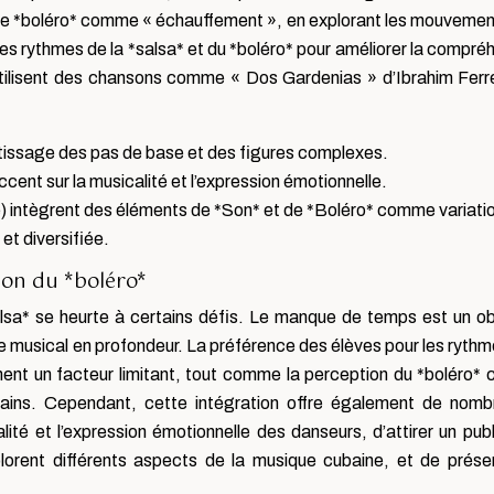
s de *boléro* comme « échauffement », en explorant les mouvemen
les rythmes de la *salsa* et du *boléro* pour améliorer la compré
utilisent des chansons comme « Dos Gardenias » d’Ibrahim Ferr
entissage des pas de base et des figures complexes.
ccent sur la musicalité et l’expression émotionnelle.
e) intègrent des éléments de *Son* et de *Boléro* comme variati
et diversifiée.
ion du *boléro*
salsa* se heurte à certains défis. Le manque de temps est un o
enre musical en profondeur. La préférence des élèves pour les rythm
ment un facteur limitant, tout comme la perception du *boléro
ins. Cependant, cette intégration offre également de nomb
lité et l’expression émotionnelle des danseurs, d’attirer un publ
plorent différents aspects de la musique cubaine, et de prése