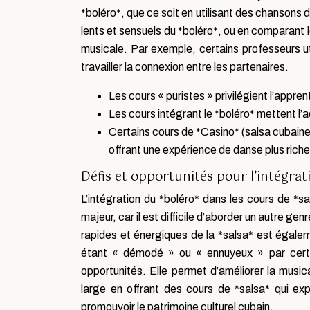
*boléro*, que ce soit en utilisant des chanson
lents et sensuels du *boléro*, ou en comparant 
musicale. Par exemple, certains professeurs 
travailler la connexion entre les partenaires.
Les cours « puristes » privilégient l’appr
Les cours intégrant le *boléro* mettent l’a
Certains cours de *Casino* (salsa cubain
offrant une expérience de danse plus riche 
Défis et opportunités pour l’intégrat
L’intégration du *boléro* dans les cours de *
majeur, car il est difficile d’aborder un autre g
rapides et énergiques de la *salsa* est égale
étant « démodé » ou « ennuyeux » par certa
opportunités. Elle permet d’améliorer la musica
large en offrant des cours de *salsa* qui ex
promouvoir le patrimoine culturel cubain.