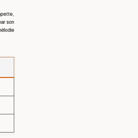
mpette,
par son
mélodie