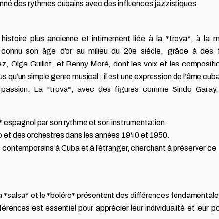
nné des rythmes cubains avec des influences jazzistiques.
histoire plus ancienne et intimement liée à la *trova*, à la 
a connu son âge d’or au milieu du 20e siècle, grâce à des 
, Olga Guillot, et Benny Moré, dont les voix et les compositi
s qu’un simple genre musical : il est une expression de l’âme cuba
 passion. La *trova*, avec des figures comme Sindo Garay,
o* espagnol par son rythme et son instrumentation.
dio et des orchestres dans les années 1940 et 1950.
es contemporains à Cuba et à l’étranger, cherchant à préserver ce
a *salsa* et le *boléro* présentent des différences fondamentales
rences est essentiel pour apprécier leur individualité et leur po