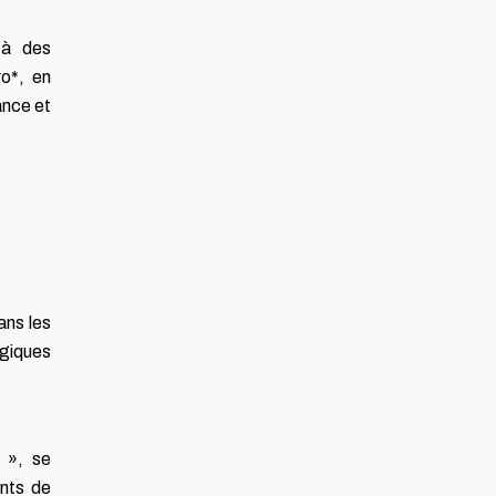
 à des
ro*, en
ance et
ans les
ogiques
 », se
ents de