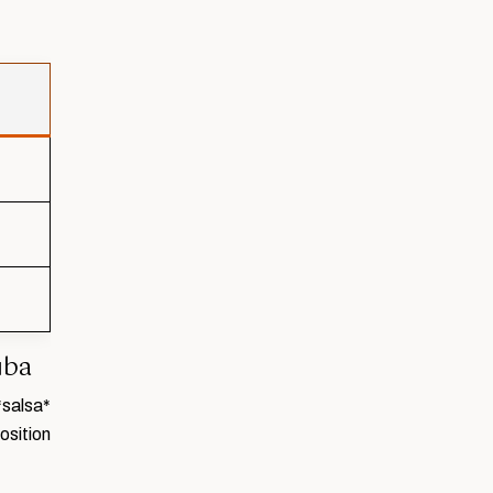
uba
*salsa*
osition