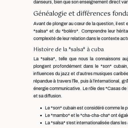
danseurs, bien que son enseignement direct va
Généalogie et différences fond
Avant de plonger au cœur de la question, il est e
*salsa* et du *boléro*. Comprendre leur hérita
complexité de leur relation dans le contexte ac
Histoire de la *salsa* à cuba
La *salsa*, telle que nous la connaissons au
plongent profondément dans le *son* cubain, 
influences du jazz et d’autres musiques caribé
répandue à travers l’île, puis à l’international
énergie communicative. Le rôle des *Casas de l
et sa diffusion.
Le *son* cubain est considéré comme le pr
Le *mambo* et le *cha-cha-cha* ont égale
La *salsa* s’est internationalisée dans l