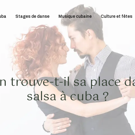
uba
Stages de danse
Musique cubaine
Culture et fêtes
n trouve-t-il sa place d
salsa à cuba ?