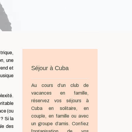
trique,
on, une
Séjour à Cuba
rend et
musique
Au cours d’un club de
vacances en famille,
lexité.
réservez vos séjours à
ritable
Cuba en solitaire, en
ace (ou
couple, en famille ou avec
? Si la
un groupe d’amis. Confiez
ale des
l’organisation de vos