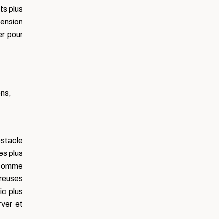
ts plus
hension
er pour
ons,
bstacle
es plus
* comme
reuses
ic plus
rver et