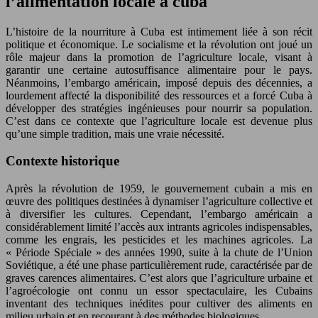
l’alimentation locale à cuba
L’histoire de la nourriture à Cuba est intimement liée à son récit
politique et économique. Le socialisme et la révolution ont joué un
rôle majeur dans la promotion de l’agriculture locale, visant à
garantir une certaine autosuffisance alimentaire pour le pays.
Néanmoins, l’embargo américain, imposé depuis des décennies, a
lourdement affecté la disponibilité des ressources et a forcé Cuba à
développer des stratégies ingénieuses pour nourrir sa population.
C’est dans ce contexte que l’agriculture locale est devenue plus
qu’une simple tradition, mais une vraie nécessité.
Contexte historique
Après la révolution de 1959, le gouvernement cubain a mis en
œuvre des politiques destinées à dynamiser l’agriculture collective et
à diversifier les cultures. Cependant, l’embargo américain a
considérablement limité l’accès aux intrants agricoles indispensables,
comme les engrais, les pesticides et les machines agricoles. La
« Période Spéciale » des années 1990, suite à la chute de l’Union
Soviétique, a été une phase particulièrement rude, caractérisée par de
graves carences alimentaires. C’est alors que l’agriculture urbaine et
l’agroécologie ont connu un essor spectaculaire, les Cubains
inventant des techniques inédites pour cultiver des aliments en
milieu urbain et en recourant à des méthodes biologiques.