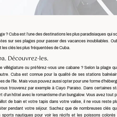
ge ? Cuba est l’une des destinations les plus paradisiaques qui so
tes sur ses plages pour passer des vacances inoubliables. Oub
t les clés les plus fréquentées de Cuba.
ba. Découvrez-les.
e villégiature ou préférez-vous une cabane ? Selon la plage q
autre. Cuba est connue pour la qualité de ses stations balnéair
uses de l’île. Mais vous pouvez aussi opter pour une forme d’hébe
 vous trouverez par exemple à Cayo Paraiso. Dans certaines st
t d’un hôtel avec le romantisme d’un bungalow. Vous avez tout 
lot de bain et votre tapis dans votre valise, il ne vous reste pl
visiter pendant votre séjour. Sachez que de nombreuses clés q
es sports nautiques pour voir les récifs et les poissons colorés 