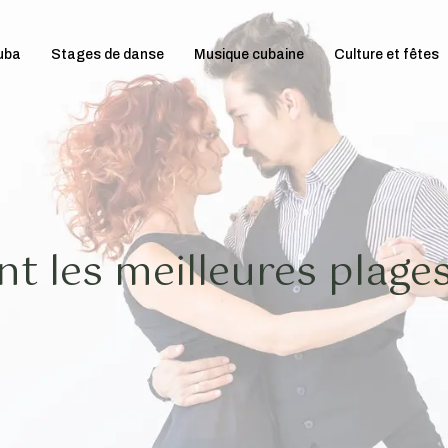
uba
Stages de danse
Musique cubaine
Culture et fêtes
nt les meilleures plage