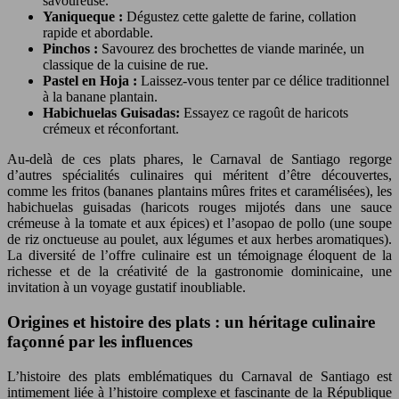
savoureuse.
Yaniqueque :
Dégustez cette galette de farine, collation
rapide et abordable.
Pinchos :
Savourez des brochettes de viande marinée, un
classique de la cuisine de rue.
Pastel en Hoja :
Laissez-vous tenter par ce délice traditionnel
à la banane plantain.
Habichuelas Guisadas:
Essayez ce ragoût de haricots
crémeux et réconfortant.
Au-delà de ces plats phares, le Carnaval de Santiago regorge
d’autres spécialités culinaires qui méritent d’être découvertes,
comme les fritos (bananes plantains mûres frites et caramélisées), les
habichuelas guisadas (haricots rouges mijotés dans une sauce
crémeuse à la tomate et aux épices) et l’asopao de pollo (une soupe
de riz onctueuse au poulet, aux légumes et aux herbes aromatiques).
La diversité de l’offre culinaire est un témoignage éloquent de la
richesse et de la créativité de la gastronomie dominicaine, une
invitation à un voyage gustatif inoubliable.
Origines et histoire des plats : un héritage culinaire
façonné par les influences
L’histoire des plats emblématiques du Carnaval de Santiago est
intimement liée à l’histoire complexe et fascinante de la République