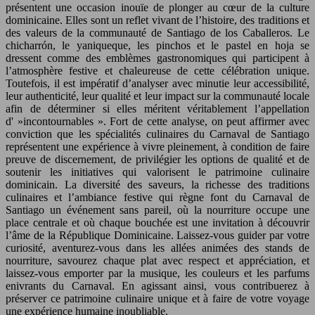
présentent une occasion inouïe de plonger au cœur de la culture
dominicaine. Elles sont un reflet vivant de l’histoire, des traditions et
des valeurs de la communauté de Santiago de los Caballeros. Le
chicharrón, le yaniqueque, les pinchos et le pastel en hoja se
dressent comme des emblèmes gastronomiques qui participent à
l’atmosphère festive et chaleureuse de cette célébration unique.
Toutefois, il est impératif d’analyser avec minutie leur accessibilité,
leur authenticité, leur qualité et leur impact sur la communauté locale
afin de déterminer si elles méritent véritablement l’appellation
d' »incontournables ». Fort de cette analyse, on peut affirmer avec
conviction que les spécialités culinaires du Carnaval de Santiago
représentent une expérience à vivre pleinement, à condition de faire
preuve de discernement, de privilégier les options de qualité et de
soutenir les initiatives qui valorisent le patrimoine culinaire
dominicain. La diversité des saveurs, la richesse des traditions
culinaires et l’ambiance festive qui règne font du Carnaval de
Santiago un événement sans pareil, où la nourriture occupe une
place centrale et où chaque bouchée est une invitation à découvrir
l’âme de la République Dominicaine. Laissez-vous guider par votre
curiosité, aventurez-vous dans les allées animées des stands de
nourriture, savourez chaque plat avec respect et appréciation, et
laissez-vous emporter par la musique, les couleurs et les parfums
enivrants du Carnaval. En agissant ainsi, vous contribuerez à
préserver ce patrimoine culinaire unique et à faire de votre voyage
une expérience humaine inoubliable.