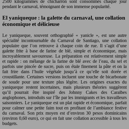
2500 kilogrammes de chicharrón sont consommés chaque jour
pendant le carnaval, témoignant de son immense popularité.
El yaniqueque : la galette du carnaval, une collation
économique et délicieuse
Le yaniqueque, souvent orthographié « yanicle », est une autre
spécialité incontournable du Carnaval de Santiago, une collation
populaire que l’on retrouve à chaque coin de rue. Il s’agit d’une
galette frite à base de farine de blé, simple et économique, mais
incroyablement savoureuse. La préparation est relativement simple
et rapide : on mélange de la farine de blé avec de l’eau, du sel et
parfois une pincée de sucre, puis on étale finement la pâte et on la
fait frire dans l’huile végétale jusqu’à ce qu’elle soit dorée et
croustillante. Certaines versions incluent une touche de bicarbonate
de soude pour une texture plus légère. Les origines exactes du
yaniqueque restent incertaines, mais plusieurs théories suggèrent
qu’il pourrait être inspiré des Johnny Cakes des Caraïbes
anglophones, introduits sur l’île par les immigrants et les travailleurs
saisonniers. Le yaniqueque est un plat rapide et économique, parfait
pour calmer une petite faim tout en profitant de l’ambiance festive
du carnaval. Son prix moyen est d’environ 30 pesos dominicains
(environ 0,60 euro), ce qui en fait une collation accessible à tous les
budgets.