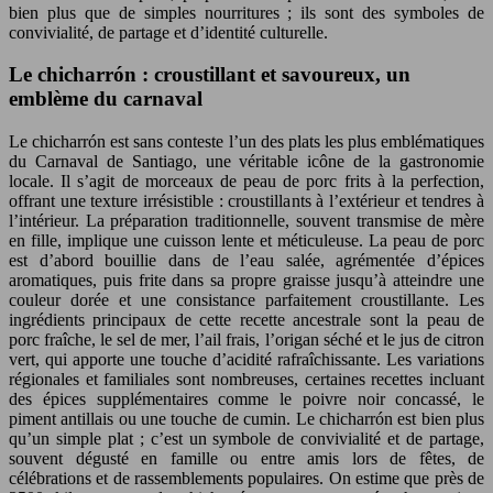
bien plus que de simples nourritures ; ils sont des symboles de
convivialité, de partage et d’identité culturelle.
Le chicharrón : croustillant et savoureux, un
emblème du carnaval
Le chicharrón est sans conteste l’un des plats les plus emblématiques
du Carnaval de Santiago, une véritable icône de la gastronomie
locale. Il s’agit de morceaux de peau de porc frits à la perfection,
offrant une texture irrésistible : croustillants à l’extérieur et tendres à
l’intérieur. La préparation traditionnelle, souvent transmise de mère
en fille, implique une cuisson lente et méticuleuse. La peau de porc
est d’abord bouillie dans de l’eau salée, agrémentée d’épices
aromatiques, puis frite dans sa propre graisse jusqu’à atteindre une
couleur dorée et une consistance parfaitement croustillante. Les
ingrédients principaux de cette recette ancestrale sont la peau de
porc fraîche, le sel de mer, l’ail frais, l’origan séché et le jus de citron
vert, qui apporte une touche d’acidité rafraîchissante. Les variations
régionales et familiales sont nombreuses, certaines recettes incluant
des épices supplémentaires comme le poivre noir concassé, le
piment antillais ou une touche de cumin. Le chicharrón est bien plus
qu’un simple plat ; c’est un symbole de convivialité et de partage,
souvent dégusté en famille ou entre amis lors de fêtes, de
célébrations et de rassemblements populaires. On estime que près de