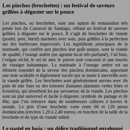
Les pinchos (brochettes) : un festival de saveurs
grillées à déguster sur le pouce
Les pinchos, ou brochettes, sont une option de restauration très
prisée lors du Carnaval de Santiago, offrant un festival de saveurs
grillées à déguster sur le pouce. Il s’agit de brochettes de viande
(poulet, porc, bœuf) marinées avec soin, puis grillées à la perfection
sur des barbecues improvisés. Les ingrédients principaux de la
marinade, qui confère aux pinchos leur goût unique, sont la viande
de qualité, l’orange amère (un agrume local très parfumé), l’ail frais,
l’origan séché, le sel de mer, le poivre noir concassé et une touche
de vinaigre balsamique. La marinade à l’orange amère est un
élément essentiel de la saveur des pinchos dominicains, apportant
une note acidulée et légèrement sucrée qui se marie à merveille avec
la viande grillée. Les brochettes sont généralement servies avec du
pain de mie frais ou des tostones (bananes plantains vertes frites et
écrasées), qui absorbent les jus savoureux de la viande. Les pinchos
sont un plat universel et facile à déguster, symbole de partage et de
fête, que l’on retrouve dans de nombreuses cultures à travers le
monde. Le prix d’une brochette varie entre 60 et 120 pesos
dominicains (environ 1,20 à 2,40 euros), en fonction de la taille de la
brochette et du type de viande utilisé.
Le pastel en hoja : un délice traditionnel enveloppé