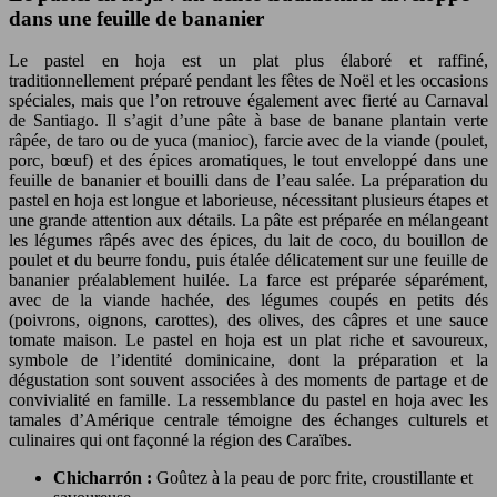
dans une feuille de bananier
Le pastel en hoja est un plat plus élaboré et raffiné,
traditionnellement préparé pendant les fêtes de Noël et les occasions
spéciales, mais que l’on retrouve également avec fierté au Carnaval
de Santiago. Il s’agit d’une pâte à base de banane plantain verte
râpée, de taro ou de yuca (manioc), farcie avec de la viande (poulet,
porc, bœuf) et des épices aromatiques, le tout enveloppé dans une
feuille de bananier et bouilli dans de l’eau salée. La préparation du
pastel en hoja est longue et laborieuse, nécessitant plusieurs étapes et
une grande attention aux détails. La pâte est préparée en mélangeant
les légumes râpés avec des épices, du lait de coco, du bouillon de
poulet et du beurre fondu, puis étalée délicatement sur une feuille de
bananier préalablement huilée. La farce est préparée séparément,
avec de la viande hachée, des légumes coupés en petits dés
(poivrons, oignons, carottes), des olives, des câpres et une sauce
tomate maison. Le pastel en hoja est un plat riche et savoureux,
symbole de l’identité dominicaine, dont la préparation et la
dégustation sont souvent associées à des moments de partage et de
convivialité en famille. La ressemblance du pastel en hoja avec les
tamales d’Amérique centrale témoigne des échanges culturels et
culinaires qui ont façonné la région des Caraïbes.
Chicharrón :
Goûtez à la peau de porc frite, croustillante et