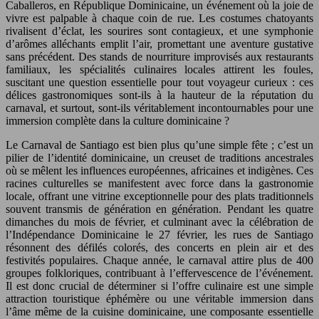
Caballeros, en République Dominicaine, un événement où la joie de
vivre est palpable à chaque coin de rue. Les costumes chatoyants
rivalisent d’éclat, les sourires sont contagieux, et une symphonie
d’arômes alléchants emplit l’air, promettant une aventure gustative
sans précédent. Des stands de nourriture improvisés aux restaurants
familiaux, les spécialités culinaires locales attirent les foules,
suscitant une question essentielle pour tout voyageur curieux : ces
délices gastronomiques sont-ils à la hauteur de la réputation du
carnaval, et surtout, sont-ils véritablement incontournables pour une
immersion complète dans la culture dominicaine ?
Le Carnaval de Santiago est bien plus qu’une simple fête ; c’est un
pilier de l’identité dominicaine, un creuset de traditions ancestrales
où se mêlent les influences européennes, africaines et indigènes. Ces
racines culturelles se manifestent avec force dans la gastronomie
locale, offrant une vitrine exceptionnelle pour des plats traditionnels
souvent transmis de génération en génération. Pendant les quatre
dimanches du mois de février, et culminant avec la célébration de
l’Indépendance Dominicaine le 27 février, les rues de Santiago
résonnent des défilés colorés, des concerts en plein air et des
festivités populaires. Chaque année, le carnaval attire plus de 400
groupes folkloriques, contribuant à l’effervescence de l’événement.
Il est donc crucial de déterminer si l’offre culinaire est une simple
attraction touristique éphémère ou une véritable immersion dans
l’âme même de la cuisine dominicaine, une composante essentielle